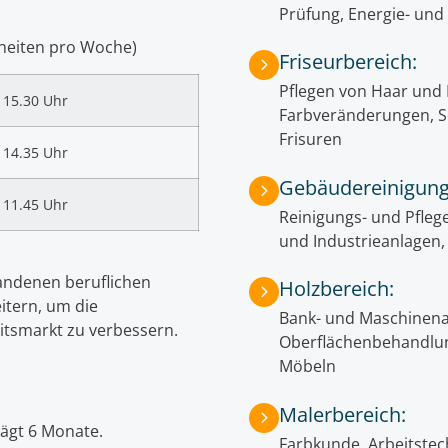
Prüfung, Energie- und
heiten pro Woche)
Friseurbereich:
Pflegen von Haar und
 15.30 Uhr
Farbveränderungen, S
Frisuren
 14.35 Uhr
Gebäudereinigung
 11.45 Uhr
Reinigungs- und Pfle
und Industrieanlagen,
rhandenen beruflichen
Holzbereich:
itern, um die
Bank- und Maschinena
itsmarkt zu verbessern.
Oberflächenbehandlun
Möbeln
Malerbereich:
rägt 6 Monate.
Farbkunde, Arbeitstec